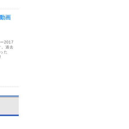
録動画
2017
す。過去
った
!