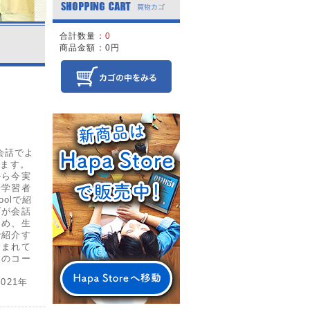
合計数量：
0
商品金額：
0円
常会話でよ
きます。
から今実
語学習者
olで紹
ブが会話
ため、生
で紹介す
含まれて
めのコー
021年