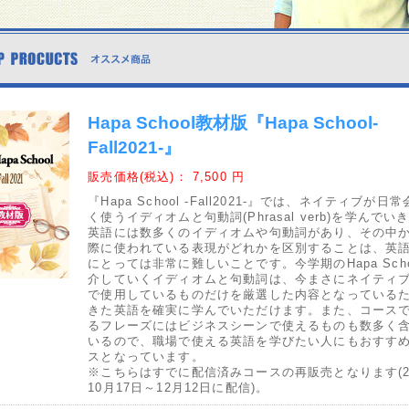
Hapa School教材版『Hapa School-
Fall2021-』
販売価格(税込)：
7,500 円
『Hapa School -Fall2021-』では、ネイティブが日
く使うイディオムと句動詞(Phrasal verb)を学んでい
英語には数多くのイディオムや句動詞があり、その中
際に使われている表現がどれかを区別することは、英
にとっては非常に難しいことです。今学期のHapa Scho
介していくイディオムと句動詞は、今まさにネイティ
で使用しているものだけを厳選した内容となっている
きた英語を確実に学んでいただけます。また、コース
るフレーズにはビジネスシーンで使えるものも数多く
いるので、職場で使える英語を学びたい人にもおすす
スとなっています。
※こちらはすでに配信済みコースの再販売となります(2
10月17日～12月12日に配信)。