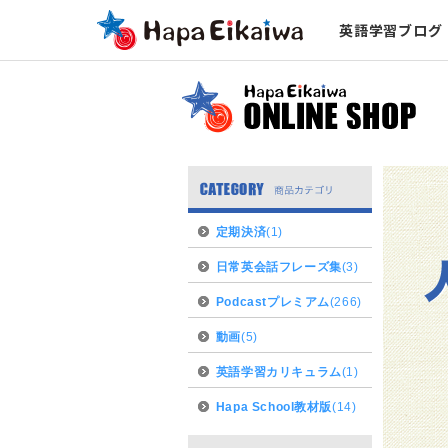
英語学習ブログ
定期決済
(1)
日常英会話フレーズ集
(3)
Podcastプレミアム
(266)
動画
(5)
英語学習カリキュラム
(1)
Hapa School教材版
(14)