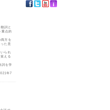
基本動詞と
」を重点的
の両方を
なった意
用いられ
を覚える
動詞を学
21年7