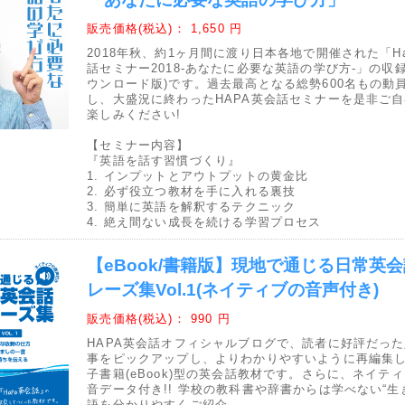
販売価格(税込)：
1,650 円
2018年秋、約1ヶ月間に渡り日本各地で開催された「Ha
話セミナー2018-あなたに必要な英語の学び方-」の収
ウンロード版)です。過去最高となる総勢600名もの動
し、大盛況に終わったHAPA英会話セミナーを是非ご
楽しみください!
【セミナー内容】
『英語を話す習慣づくり』
1. インプットとアウトプットの黄金比
2. 必ず役立つ教材を手に入れる裏技
3. 簡単に英語を解釈するテクニック
4. 絶え間ない成長を続ける学習プロセス
【eBook/書籍版】現地で通じる日常英
レーズ集Vol.1(ネイティブの音声付き)
販売価格(税込)：
990 円
HAPA英会話オフィシャルブログで、読者に好評だっ
事をピックアップし、よりわかりやすいように再編集
子書籍(eBook)型の英会話教材です。さらに、ネイテ
音データ付き!! 学校の教科書や辞書からは学べない“生
語を分かりやすくご紹介。