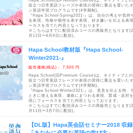
Hapa School(旧Premium Course)は、ネイティブ
役立つ日常英語フレーズや表現の習得に重点を置いた
ン英語学習プログラムです(4学期制)。
『Hapa School-Spring2021-』は、自分の考えや気
る表現、性格や個性を表す表現、好き嫌いを伝える表
ーカスを当てた内容となっております。
※こちらはすでに配信済みコースの再販売となります(20
月12日〜6月4日に配信)。
Hapa School教材版『Hapa School-
Winter2021-』
販売価格(税込)：
7,500 円
Hapa School(旧Premium Course)は、ネイティブ
役立つ日常英語フレーズや表現の習得に重点を置いた
ン英語学習プログラムです(4学期制)。
『Hapa School-Winter2021-』は、意見を伝える時
ときに使える表現、連絡にまつわる表現、賛成・反対
現にフォーカスを当てた内容となっております。
※こちらはすでに配信済みコースの再販売となります(20
月11日〜3月7日に配信)。
【DL版】Hapa英会話セミナー2018 収
「あなたに必要な英語の学び方」