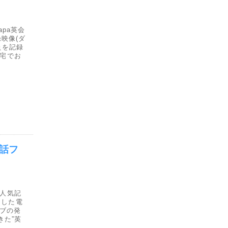
pa英会
録映像(ダ
員を記録
自宅でお
会話フ
た人気記
しした電
ィブの発
きた”英