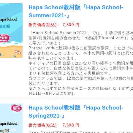
Hapa School教材版『Hapa School-
Summer2021-』
販売価格(税込)：
7,500 円
『Hapa School-Summer2021-』では、中学で習う
副詞/前置詞を組み合わせた「句動詞(Phrasal verb)
に学んでいきます。
Phrasal verbは動詞の後ろに前置詞や副詞、またはそ
組み合わせることによって、本来の動詞の意味とは異
味を表すことができます。
ネイティブの日常会話ではかなり高い確率で句動詞が
ているので、自然な英語表現力を鍛えるには動詞単体
よりも句動詞を覚える方がより実用的です。
当プログラムでは、12個の基本動詞を使った48個の句
習いただけます。
※こちらはすでに配信済みコースの再販売となります(20
月11日〜9月5日に配信)。
Hapa School教材版『Hapa School-
Spring2021-』
販売価格(税込)：
7,500 円