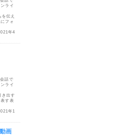
との会話で
オンライ
持ちを伝え
現にフォ
21年4
との会話で
オンライ
、引き出す
を表す表
21年1
録動画