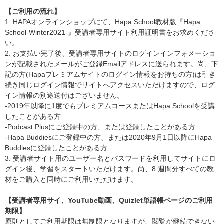
【ご利用の流れ】
1. HAPAオンラインショップにて、Hapa School教材版『Hapa
School-Winter2021-』受講者専用サイト利用証明書をお求めくださ
い。
2. お支払い完了後、受講者専用サイトのログインインフォメーショ
ンが記載されたメールがご登録Emailアドレスに送られます。尚、下
記の方(Hapaプレミアムサイトのログイン情報をお持ちの方)は引き
続き同じログイン情報でサイトへアクセスいただけますので、ログ
イン情報の別途送付はございません。
-2019年以降に1度でもプレミアムコースまたはHapa Schoolを受講
したことがある方
-Podcast Plusにご登録中の方、または登録したことがある方
-Hapa Buddiesにご登録中の方、または2020年9月1日以降にHapa
Buddiesに登録したことがある方
3. 受講者サイト用のユーザー名とパスワードを利用してサイトにロ
グイン後、学習をスタートいただけます。尚、8 週間分すべての教
材をご購入と同時にご利用いただけます。
【受講者専用サイ、YouTube動画、Quizlet単語帳ページのご利用
期限】
原則としてご利用期限は無制限となりますが、閲覧が継続できない