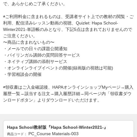
で、あらかじめご了承ください。
◉ご利用料金に含まれるものは、受講者サイト上での教材の閲覧・ご
利用、配信済みレッスン動画の視聴、Quizlet: Hapa School-
Winter2021-単語帳のみとなり、下記5点は含まれておりませんので
ご注意ください。
〜商品に含まれないもの〜
・メールでの日々の課題公開通知
・バイリンガル講師の質問回答サービス
・ネイティブ講師の添削サービス
・オンラインライブイベントの開催(録画版の視聴は可能)
・学習相談会の開催
◉領収書はご入金確認後、HAPAオンラインショップMyページ→購入
履歴一覧→該当する注文→購入履歴詳細→同ページ内「領収書ダウ
ンロードボタン」よりダウンロードいただけます。
Hapa School教材版『Hapa School-Winter2021-』
PC_Course Materials-003
商品コード：