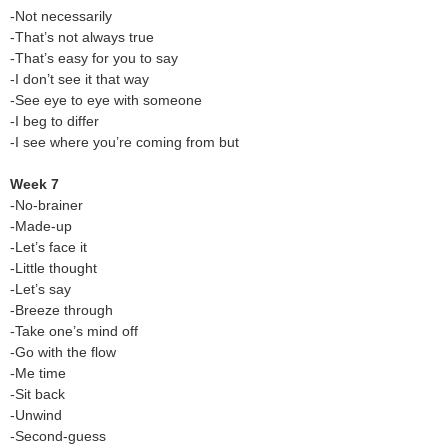
-Not necessarily
-That’s not always true
-That’s easy for you to say
-I don’t see it that way
-See eye to eye with someone
-I beg to differ
-I see where you’re coming from but
Week 7
-No-brainer
-Made-up
-Let’s face it
-Little thought
-Let’s say
-Breeze through
-Take one’s mind off
-Go with the flow
-Me time
-Sit back
-Unwind
-Second-guess