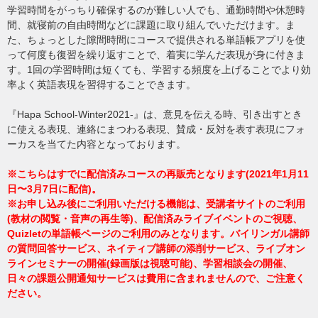
学習時間をがっちり確保するのが難しい人でも、通勤時間や休憩時
間、就寝前の自由時間などに課題に取り組んでいただけます。ま
た、ちょっとした隙間時間にコースで提供される単語帳アプリを使
って何度も復習を繰り返すことで、着実に学んだ表現が身に付きま
す。1回の学習時間は短くても、学習する頻度を上げることでより効
率よく英語表現を習得することできます。
『Hapa School-Winter2021-』は、意見を伝える時、引き出すとき
に使える表現、連絡にまつわる表現、賛成・反対を表す表現にフォ
ーカスを当てた内容となっております。
※こちらはすでに配信済みコースの再販売となります(2021年1月11
日〜3月7日に配信)。
※お申し込み後にご利用いただける機能は、受講者サイトのご利用
(教材の閲覧・音声の再生等)、配信済みライブイベントのご視聴、
Quizletの単語帳ページのご利用のみとなります。バイリンガル講師
の質問回答サービス、ネイティブ講師の添削サービス、ライブオン
ラインセミナーの開催(録画版は視聴可能)、学習相談会の開催、
日々の課題公開通知サービスは費用に含まれませんので、ご注意く
ださい。