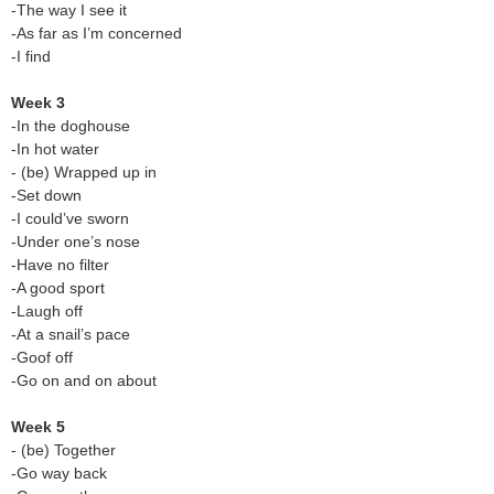
-The way I see it
-As far as I’m concerned
-I find
Week 3
-In the doghouse
-In hot water
- (be) Wrapped up in
-Set down
-I could’ve sworn
-Under one’s nose
-Have no filter
-A good sport
-Laugh off
-At a snail’s pace
-Goof off
-Go on and on about
Week 5
- (be) Together
-Go way back