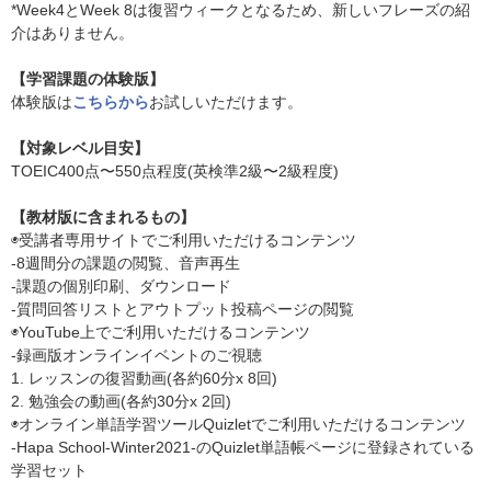
*Week4とWeek 8は復習ウィークとなるため、新しいフレーズの紹
介はありません。
【学習課題の体験版】
体験版は
こちらから
お試しいただけます。
【対象レベル目安】
TOEIC400点〜550点程度(英検準2級〜2級程度)
【教材版に含まれるもの】
◉受講者専用サイトでご利用いただけるコンテンツ
-8週間分の課題の閲覧、音声再生
-課題の個別印刷、ダウンロード
-質問回答リストとアウトプット投稿ページの閲覧
◉YouTube上でご利用いただけるコンテンツ
-録画版オンラインイベントのご視聴
1. レッスンの復習動画(各約60分x 8回)
2. 勉強会の動画(各約30分x 2回)
◉オンライン単語学習ツールQuizletでご利用いただけるコンテンツ
-Hapa School-Winter2021-のQuizlet単語帳ページに登録されている
学習セット