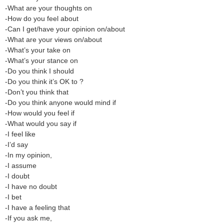
-What are your thoughts on
-How do you feel about
-Can I get/have your opinion on/about
-What are your views on/about
-What’s your take on
-What’s your stance on
-Do you think I should
-Do you think it’s OK to ?
-Don’t you think that
-Do you think anyone would mind if
-How would you feel if
-What would you say if
-I feel like
-I’d say
-In my opinion,
-I assume
-I doubt
-I have no doubt
-I bet
-I have a feeling that
-If you ask me,