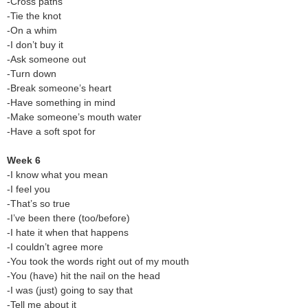
-Cross paths
-Tie the knot
-On a whim
-I don’t buy it
-Ask someone out
-Turn down
-Break someone’s heart
-Have something in mind
-Make someone’s mouth water
-Have a soft spot for
Week 6
-I know what you mean
-I feel you
-That’s so true
-I’ve been there (too/before)
-I hate it when that happens
-I couldn’t agree more
-You took the words right out of my mouth
-You (have) hit the nail on the head
-I was (just) going to say that
-Tell me about it