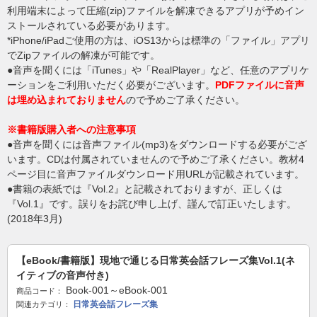
利用端末によって圧縮(zip)ファイルを解凍できるアプリが予めイン
ストールされている必要があります。
*iPhone/iPadご使用の方は、iOS13からは標準の「ファイル」アプリ
でZipファイルの解凍が可能です。
●音声を聞くには「iTunes」や「RealPlayer」など、任意のアプリケ
ーションをご利用いただく必要がございます。
PDFファイルに音声
は埋め込まれておりません
ので予めご了承ください。
※書籍版購入者への注意事項
●音声を聞くには音声ファイル(mp3)をダウンロードする必要がござ
います。CDは付属されていませんので予めご了承ください。教材4
ページ目に音声ファイルダウンロード用URLが記載されています。
●書籍の表紙では『Vol.2』と記載されておりますが、正しくは
『Vol.1』です。誤りをお詫び申し上げ、謹んで訂正いたします。
(2018年3月)
【eBook/書籍版】現地で通じる日常英会話フレーズ集Vol.1(ネ
イティブの音声付き)
Book-001～eBook-001
商品コード：
日常英会話フレーズ集
関連カテゴリ：