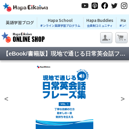
Hapa School
Hapa Buddies
Hap
英語学習ブログ
オンライン英語学習プログラム
会員制コミュニティ
オンラ
【eBook/書籍版】現地で通じる日常英会話フレーズ集Vol.1(ネイティブの音声付き)
<
>