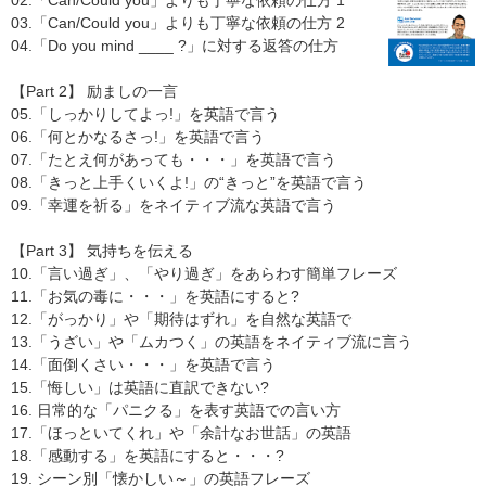
03.「Can/Could you」よりも丁寧な依頼の仕方 2
04.「Do you mind ____ ?」に対する返答の仕方
【Part 2】 励ましの一言
05.「しっかりしてよっ!」を英語で言う
06.「何とかなるさっ!」を英語で言う
07.「たとえ何があっても・・・」を英語で言う
08.「きっと上手くいくよ!」の“きっと”を英語で言う
09.「幸運を祈る」をネイティブ流な英語で言う
【Part 3】 気持ちを伝える
10.「言い過ぎ」、「やり過ぎ」をあらわす簡単フレーズ
11.「お気の毒に・・・」を英語にすると?
12.「がっかり」や「期待はずれ」を自然な英語で
13.「うざい」や「ムカつく」の英語をネイティブ流に言う
14.「面倒くさい・・・」を英語で言う
15.「悔しい」は英語に直訳できない?
16. 日常的な「パニクる」を表す英語での言い方
17.「ほっといてくれ」や「余計なお世話」の英語
18.「感動する」を英語にすると・・・?
19. シーン別「懐かしい～」の英語フレーズ