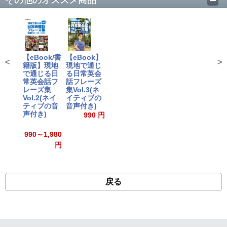
その他のオススメ商品
【eBook/書
【eBook】
<
>
籍版】現地
現地で通じ
で通じる日
る日常英会
常英会話フ
話フレーズ
レーズ集
集Vol.3(ネ
Vol.2(ネイ
イティブの
ティブの音
音声付き)
声付き)
990 円
990～1,980
円
戻る