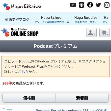
Hapa School
Hapa Buddies
Hap
英語学習ブログ
オンライン英語学習プログラム
会員制コミュニティ
オンラ
Podcastプレミアム
エピソード305以降のPodcastプレミアム版は、サブスクリプショ
ンサービス
Podcast Plus
をご利用ください。
詳しくは
こちら
から。
266
件
の商品がございます。
価格順
新着順
Podcast Script for episode 255「ハグをす