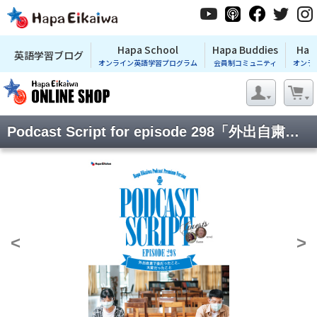
Hapa School
Hapa Buddies
Hap
英語学習ブログ
オンライン英語学習プログラム
会員制コミュニティ
オンラ
Podcast Script for episode 298「外出自粛で楽だったこと、大変だったこと」
<
>