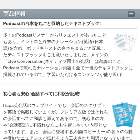
商品情報
Podcastの台本を丸ごと収納したテキストブック!
多くのPodcastリスナーからリクエストがあったこと
もあり、イントロと終末のナレーション(英語+日本
語)を含め、ポッドキャストの台本をまるごと記載し
たテキストブッックをご用意いたしました。メインの
「LIve Conversation(ネイティブ同士の会話)」は勿論のこと、
Podcastで流れるナレーション内容も全て一冊のテキストブックに
掲載されているので、学習いただけるコンテンツが盛り沢山!
初心者も安心!会話すべてに和訳が記載!
Hapa英会話のウェブサイトでも、会話のスクリプト
を英語で掲載していますが、プレミアム版ではそれら
の会話すべてに和訳も添えてあるので、初心者の方
や“会話英語”に不慣れな方にも学習しやすい内容とな
っています。また、会話に登場する人物(スピーカー)の各々の個性
や微妙なニュアンスが伝わるよう工夫された和訳となっています。