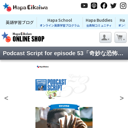
Hapa School
Hapa Buddies
Hap
英語学習ブログ
オンライン英語学習プログラム
会員制コミュニティ
オンラ
Podcast Script for episode 53「奇妙な恐怖症」
<
>