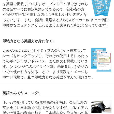
を英語で掲載していますが、プレミアム版ではそれら
の会話すべてに和訳も添えてあるので、初心者の方
や“会話英語”に不慣れな方にも学習しやすい内容とな
っています。また、会話に登場する人物(スピーカー)の各々の個性
や微妙なニュアンスが伝わるよう工夫された和訳となっています。
即戦力となる英語力が身に付く!
Live Conversation(ネイティブの会話)から役立つ5フ
レーズをピックアップし、それぞれ使用するにあたっ
てのポイントやアドバイス、また例文も掲載していま
す。(オレンジ色のハイライト部。画像参照。) 会話の
中での使われ方を知ることで、より実践をイメージし
やすい環境で、且つ即戦力となる英語を学んで頂けます。
英語のみでリスニング!
iTunesで配信している(無料版の)音声は、会話以外の
英文全てに日本語での説明がありますが、プレミアム
版では通常の音声に加え、日本語を全て取り除いた英