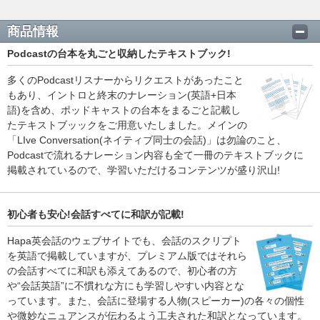
商品情報
Podcastの台本を丸ごと収納したテキストブック!
多くのPodcastリスナーからリクエストがあったこと
もあり、イントロと終末のナレーション(英語+日本
語)を含め、ポッドキャストの台本をまるごと記載し
たテキストブッックをご用意いたしました。メインの
「LIve Conversation(ネイティブ同士の会話)」は勿論のこと、
Podcastで流れるナレーション内容も全て一冊のテキストブックに
掲載されているので、学習いただけるコンテンツが盛り沢山!
初心者も安心!会話すべてに和訳が記載!
Hapa英会話のウェブサイトでも、会話のスクリプト
を英語で掲載していますが、プレミアム版ではそれら
の会話すべてに和訳も添えてあるので、初心者の方
や“会話英語”に不慣れな方にも学習しやすい内容とな
っています。また、会話に登場する人物(スピーカー)の各々の個性
や微妙なニュアンスが伝わるよう工夫された和訳となっています。