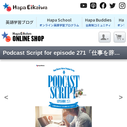
Hapa School
Hapa Buddies
Hap
英語学習ブログ
オンライン英語学習プログラム
会員制コミュニティ
オンラ
Podcast Script for episode 271「仕事を辞めるべきか続けるべきか?」
<
>