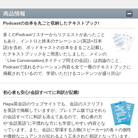
商品情報
Podcastの台本を丸ごと収納したテキストブック!
多くのPodcastリスナーからリクエストがあったこと
もあり、イントロと終末のナレーション(英語+日本
語)を含め、ポッドキャストの台本をまるごと記載し
たテキストブッックをご用意いたしました。メインの
「LIve Conversation(ネイティブ同士の会話)」は勿論のこと、
Podcastで流れるナレーション内容も全て一冊のテキストブックに
掲載されているので、学習いただけるコンテンツが盛り沢山!
初心者も安心!会話すべてに和訳が記載!
Hapa英会話のウェブサイトでも、会話のスクリプト
を英語で掲載していますが、プレミアム版ではそれら
の会話すべてに和訳も添えてあるので、初心者の方
や“会話英語”に不慣れな方にも学習しやすい内容とな
っています。また、会話に登場する人物(スピーカー)の各々の個性
や微妙なニュアンスが伝わるよう工夫された和訳となっています。