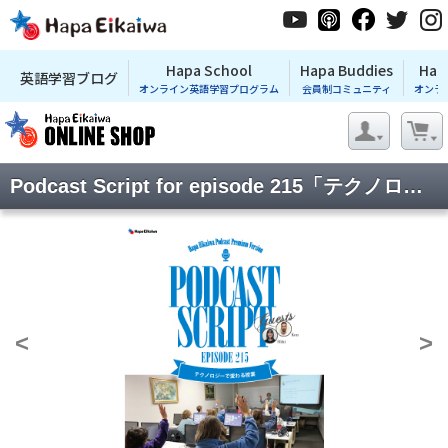
Hapa School
Hapa Buddies
Hap
英語学習ブログ
オンライン英語学習プログラム
会員制コミュニティ
オンラ
Podcast Script for episode 215「テクノロジーで変わる授業」
<
>