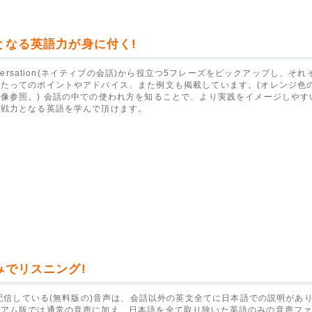
となる英語力が身に付く!
onversation(ネイティブの会話)から役立つ5フレーズをピックアップし、そ
たってのポイントやアドバイス、また例文も掲載しています。(オレンジ色
像参照。) 会話の中での使われ方を知ることで、より実践をイメージしやす
即戦力となる英語を学んで頂けます。
みでリスニング!
sで配信している(無料版の)音声は、会話以外の英文全てに日本語での説明があ
ミアム版では通常の音声に加え、日本語を全て取り除いた英語のみの音声フ