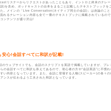
dcastリスナーからリクエストがあったこともあり、イントロと終末のナレ
本語)を含め、ポッドキャストの台本をまるごと記載したテキストブッックを
。メインの「LIve Conversation(ネイティブ同士の会話)」は勿論のこ
stで流れるナレーション内容も全て一冊のテキストブックに掲載されているの
コンテンツが盛り沢山!
も安心!会話すべてに和訳が記載!
会話のウェブサイトでも、会話のスクリプトを英語で掲載していますが、プレ
らの会話すべてに和訳も添えてあるので、初心者の方や“会話英語”に不慣れ
すい内容となっています。また、会話に登場する人物(スピーカー)の各々の
ュアンスが伝わるよう工夫された和訳となっています。