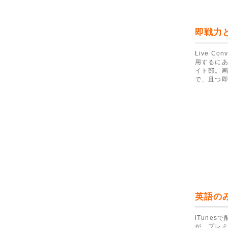
即戦力
Live C
用するにあ
イト部。画
で、且つ
英語の
iTune
が、プレ