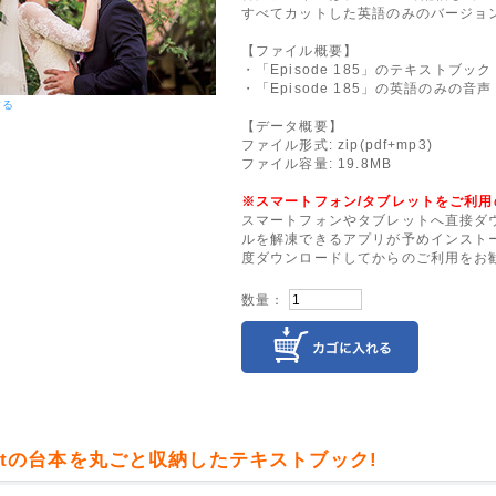
すべてカットした英語のみのバージョ
【ファイル概要】
・「Episode 185」のテキストブック
・「Episode 185」の英語のみの音声
する
【データ概要】
ファイル形式: zip(pdf+mp3)
ファイル容量: 19.8MB
※スマートフォン/タブレットをご利用
スマートフォンやタブレットへ直接ダウ
ルを解凍できるアプリが予めインストー
度ダウンロードしてからのご利用をお
数量：
astの台本を丸ごと収納したテキストブック!