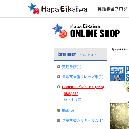
英語学習ブログ
定期決済
(1)
日常英会話フレーズ集
(3)
Podcastプレミアム
(266)
単品
(233)
セット
(33)
動画
(5)
英語学習カリキュラム
(1)