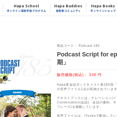
Hapa School
Hapa Buddies
Hapa Books
オンライン英語学習プログラム
会員制コミュニティ
オンラインショップ
商品コード：
Podcast-185
Podcast Script fo
期」
販売価格(税込)：
330
円
Hapa英会話ポッドキャスト第185
の音声ファイル1点が収納されていま
テキストブックには、ナレーション(イン
Conversation(会話)、会話の要
フレーズ)を掲載しています。
音声ファイルは、iTunesで配信して