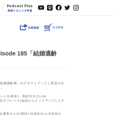
Podcast Plus
英語リスニング学習
r episode 185「結婚適齢
回「結婚適齢期」のテキストブックと英語のみ
す。
トロ/終末)、和訳付きのLive
約、今日のフレーズ(会話からピックアップした5
いる通常のもの(英語+日本語)から日本語を