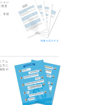
ーション
ご用意
と、
で、学習
画像を拡大する
ミアム
な方に
個性や