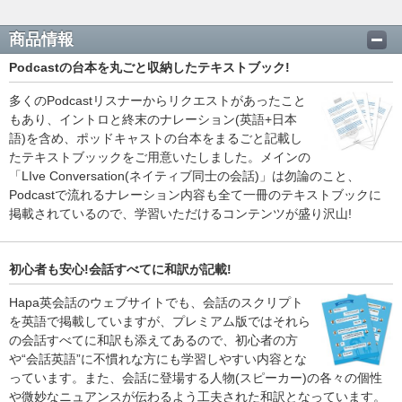
商品情報
Podcastの台本を丸ごと収納したテキストブック!
多くのPodcastリスナーからリクエストがあったこと
もあり、イントロと終末のナレーション(英語+日本
語)を含め、ポッドキャストの台本をまるごと記載し
たテキストブッックをご用意いたしました。メインの
「LIve Conversation(ネイティブ同士の会話)」は勿論のこと、
Podcastで流れるナレーション内容も全て一冊のテキストブックに
掲載されているので、学習いただけるコンテンツが盛り沢山!
初心者も安心!会話すべてに和訳が記載!
Hapa英会話のウェブサイトでも、会話のスクリプト
を英語で掲載していますが、プレミアム版ではそれら
の会話すべてに和訳も添えてあるので、初心者の方
や“会話英語”に不慣れな方にも学習しやすい内容とな
っています。また、会話に登場する人物(スピーカー)の各々の個性
や微妙なニュアンスが伝わるよう工夫された和訳となっています。