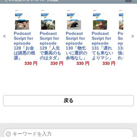
Podcast
Podcast
Podcast
Podcast
Podcast
<
>
Script for
Script for
Script for
Script for
Script for
episode
episode
episode
episode
episode
128「お金
129「人生
130「物乞
131「遅れ
132「粘
は諸悪の根
で最高のも
いに選択の
ても来ない
強さは報
源」
のはタダ」
余地なし」
よりマシ」
れる」
330 円
330 円
330 円
330 円
330
戻る