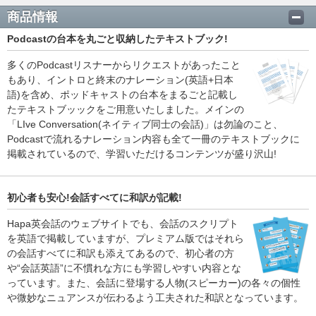
商品情報
Podcastの台本を丸ごと収納したテキストブック!
多くのPodcastリスナーからリクエストがあったこと
もあり、イントロと終末のナレーション(英語+日本
語)を含め、ポッドキャストの台本をまるごと記載し
たテキストブッックをご用意いたしました。メインの
「LIve Conversation(ネイティブ同士の会話)」は勿論のこと、
Podcastで流れるナレーション内容も全て一冊のテキストブックに
掲載されているので、学習いただけるコンテンツが盛り沢山!
初心者も安心!会話すべてに和訳が記載!
Hapa英会話のウェブサイトでも、会話のスクリプト
を英語で掲載していますが、プレミアム版ではそれら
の会話すべてに和訳も添えてあるので、初心者の方
や“会話英語”に不慣れな方にも学習しやすい内容とな
っています。また、会話に登場する人物(スピーカー)の各々の個性
や微妙なニュアンスが伝わるよう工夫された和訳となっています。