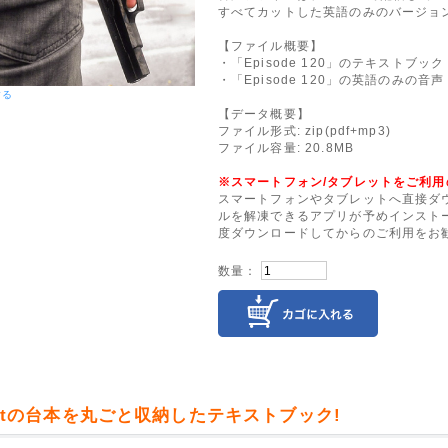
すべてカットした英語のみのバージョ
【ファイル概要】
・「Episode 120」のテキストブック
・「Episode 120」の英語のみの音声
する
【データ概要】
ファイル形式: zip(pdf+mp3)
ファイル容量: 20.8MB
※スマートフォン/タブレットをご利用
スマートフォンやタブレットへ直接ダウ
ルを解凍できるアプリが予めインストー
度ダウンロードしてからのご利用をお
数量：
astの台本を丸ごと収納したテキストブック!