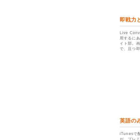
即戦力
Live C
用するにあ
イト部。画
で、且つ
英語の
iTune
が、プレ