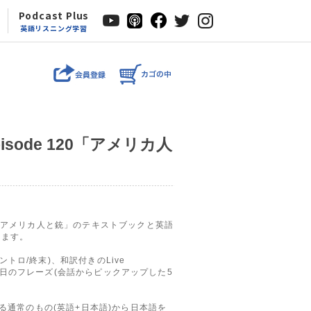
Podcast Plus
英語リスニング学習
r episode 120「アメリカ人
回「アメリカ人と銃」のテキストブックと英語
います。
トロ/終末)、和訳付きのLive
約、今日のフレーズ(会話からピックアップした5
いる通常のもの(英語+日本語)から日本語を