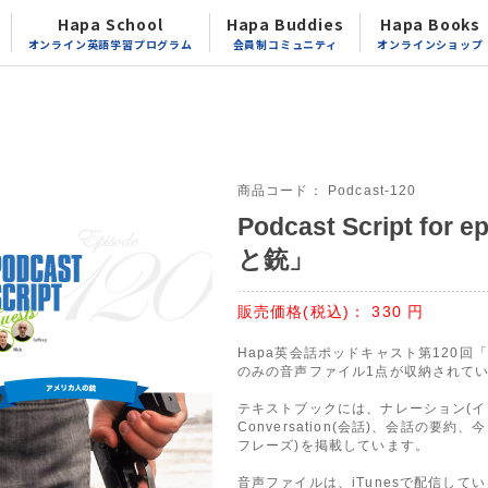
Hapa School
Hapa Buddies
Hapa Books
オンライン英語学習プログラム
会員制コミュニティ
オンラインショップ
商品コード：
Podcast-120
Podcast Script fo
と銃」
販売価格(税込)：
330
円
Hapa英会話ポッドキャスト第120
のみの音声ファイル1点が収納されて
テキストブックには、ナレーション(イン
Conversation(会話)、会話の要
フレーズ)を掲載しています。
音声ファイルは、iTunesで配信して