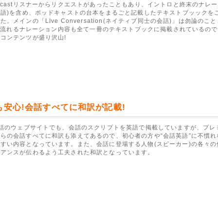
dcastリスナーからリクエストがあったこともあり、イントロと終末のナレ
本語)を含め、ポッドキャストの台本をまるごと記載したテキストブッックを
。メインの「LIve Conversation(ネイティブ同士の会話)」は勿論のこ
stで流れるナレーション内容も全て一冊のテキストブックに掲載されているの
コンテンツが盛り沢山!
も安心!会話すべてに和訳が記載!
会話のウェブサイトでも、会話のスクリプトを英語で掲載していますが、プレ
らの会話すべてに和訳も添えてあるので、初心者の方や“会話英語”に不慣れ
すい内容となっています。また、会話に登場する人物(スピーカー)の各々の
ュアンスが伝わるよう工夫された和訳となっています。