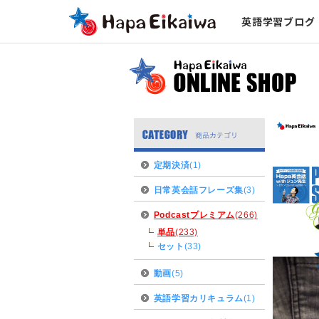
英語学習ブログ
定期決済
(1)
日常英会話フレーズ集
(3)
Podcastプレミアム
(266)
単品
(233)
セット
(33)
動画
(5)
英語学習カリキュラム
(1)