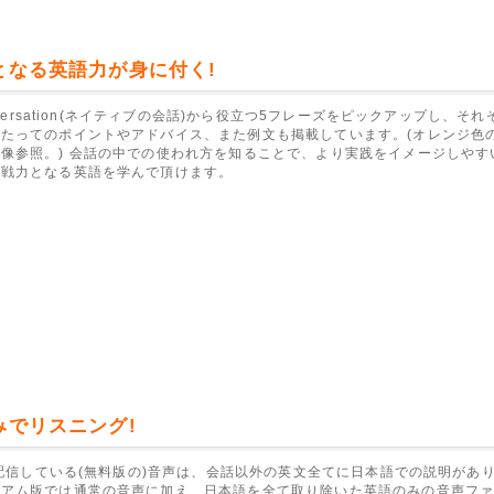
となる英語力が身に付く!
onversation(ネイティブの会話)から役立つ5フレーズをピックアップし、そ
たってのポイントやアドバイス、また例文も掲載しています。(オレンジ色
像参照。) 会話の中での使われ方を知ることで、より実践をイメージしやす
即戦力となる英語を学んで頂けます。
みでリスニング!
sで配信している(無料版の)音声は、会話以外の英文全てに日本語での説明があ
ミアム版では通常の音声に加え、日本語を全て取り除いた英語のみの音声フ