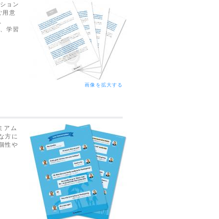
ーション
ご用意
と、
で、学習
画像を拡大する
ミアム
な方に
個性や